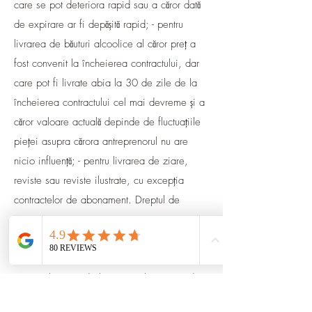
care se pot deteriora rapid sau a căror dată
de expirare ar fi depășită rapid; - pentru
livrarea de băuturi alcoolice al căror preț a
fost convenit la încheierea contractului, dar
care pot fi livrate abia la 30 de zile de la
încheierea contractului cel mai devreme și a
căror valoare actuală depinde de fluctuațiile
pieței asupra cărora antreprenorul nu are
nicio influență; - pentru livrarea de ziare,
reviste sau reviste ilustrate, cu excepția
contractelor de abonament. Dreptul de
retragere expiră prematur pentru
contractele...
- pentru livrarea de bunuri sigilate care, din
motive de protecție a sănătății sau de igienă,