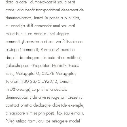
data la care - dumneavoastră sau o terță
parte, alta decât transportatorul desemnat de
dumneavoastră, intrați în posesia bunurilor,
cu condiția să fi comandat unul sau mai
multe bunuri ca parte a unei singure
comenzi și acestea sunt sau vor fi livrate ca
o singură comandă; Pentru a vă exercita
dreptul de retragere, trebuie să ne notificați
(toloeshop.de - Proprietar: Halkidiki Foods
E.E., Metaggitsi 0, 63078 Metaggitsi,
Telefon:
+30 2375 092372
, E-mail:
info@toleo.gr
) cu privire la decizia
dumneavoastră de a vă retrage din prezentul
contract printr-o declarație clară (de exemplu,
o scrisoare trimisă prin poștă, fax sau e-mail).
Puteți utiliza formularul de retragere model