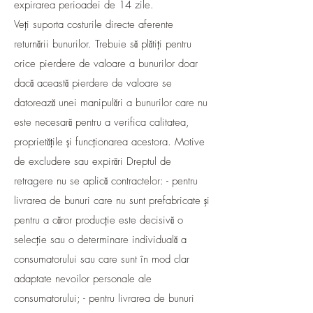
expirarea perioadei de 14 zile.
Veți suporta costurile directe aferente
returnării bunurilor. Trebuie să plătiți pentru
orice pierdere de valoare a bunurilor doar
dacă această pierdere de valoare se
datorează unei manipulări a bunurilor care nu
este necesară pentru a verifica calitatea,
proprietățile și funcționarea acestora. Motive
de excludere sau expirări Dreptul de
retragere nu se aplică contractelor: - pentru
livrarea de bunuri care nu sunt prefabricate și
pentru a căror producție este decisivă o
selecție sau o determinare individuală a
consumatorului sau care sunt în mod clar
adaptate nevoilor personale ale
consumatorului; - pentru livrarea de bunuri