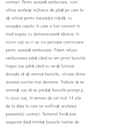
contract. Pentru această rambursare, vom
utiliza aceleași mijloace de plată pe care le-
ați utilizat pentru tranzacția inițială, cu
excepția cazului în care a fost convenit în
mod expres cu dumneavoastră altceva; în
niciun caz nu vi se vor percepe comisioane
pentru această rambursare. Putem refuza
rambursarea până când nu am primit bunurile
înapoi sau până când nu ne-ați furnizat
dovada că ați returnat bunurile, oricare dintre
acestea survine mai devreme. Trebuie să ne
returnați sau să ne predați bunurile prompt și,
în orice caz, în termen de cel mult 14 zile
de la data la care ne notificați anularea
prezentului contract. Termenul limită este
respectat dacă trimiteți bunurile înainte de