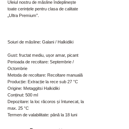
Uleiul nostru de măsline îndeplinește
toate cerințele pentru clasa de calitate
„Ultra Premium”.
Soiuri de măsline: Galani / Halkidiki
Gust: fructat mediu, ușor amar, picant
Perioada de recoltare: Septembrie /
Octombrie
Metoda de recoltare: Recoltare manuală
Producție: Extracție la rece sub 27 °C
Origine: Metaggitsi Halkidiki
Conținut: 500 ml
Depozitare: la loc răcoros și întunecat, la
max. 25 °C
Termen de valabilitate: până la 18 luni