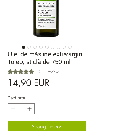
Ulei de măsline extravirgin
Toleo, sticlă de 750 ml
Rating is 5.0 out of five stars based on 1 review
5.0 | 1 review
Preț
14,90 EUR
Cantitate
*
Adaugă în coș