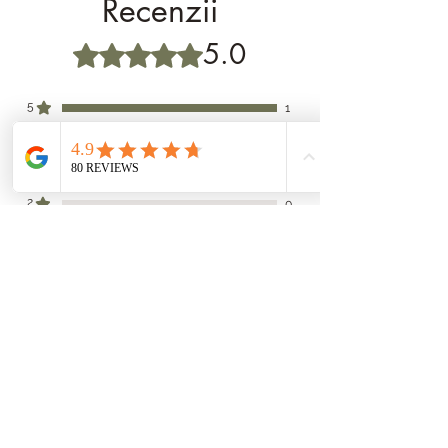
Recenzii
5.0
Evaluat(ă) cu 5 din 5 stele.
5
1
4
0
3
0
2
0
1
0
Lasă o recenzie
Toate stelele, Cele mai relevante
1 recenzie