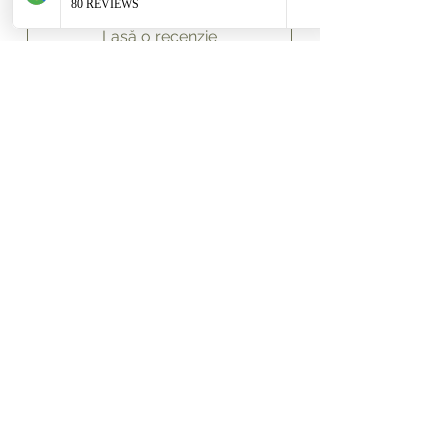
Lasă o recenzie
Toate stelele, Cele mai relevante
1 recenzie
Wolfgang Aberer
•
30 iul. 2025
Evaluat(ă) cu 5 din 5 stele.
Verified
Top
Super gutes extra natives
olivenöl!
A fost utilă?
Da (1)
Protecția datelor