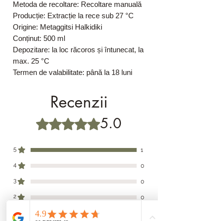
Metoda de recoltare: Recoltare manuală
Producție: Extracție la rece sub 27 °C
Origine: Metaggitsi Halkidiki
Conținut: 500 ml
Depozitare: la loc răcoros și întunecat, la
max. 25 °C
Termen de valabilitate: până la 18 luni
Recenzii
5.0
Evaluat(ă) cu 5 din 5 stele.
5
1
4
0
3
0
2
0
1
0