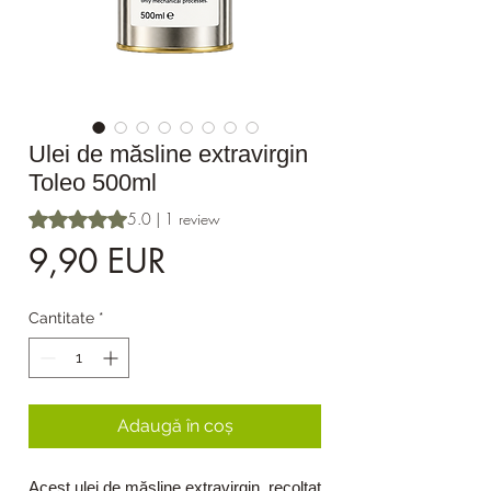
Ulei de măsline extravirgin
Toleo 500ml
Rating is 5.0 out of five stars based on 1 review
5.0 | 1 review
Preț
9,90 EUR
Cantitate
*
Adaugă în coș
Acest ulei de măsline extravirgin, recoltat