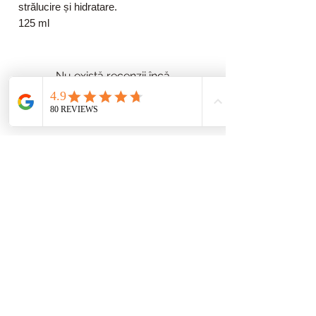
strălucire și hidratare.
125 ml
Nu există recenzii încă
Împărtășește-ți gândurile. Fii primul
care lasă o recenzie.
Lasă o recenzie
Protecția datelor
Termeni și condiții
imprima
Opțiuni de plată
Informații despre livrare
Dreptul de retragere
Ferma Toleo Halkidiki