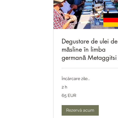
Degustare de ulei de
măsline în limba
germană Metaggitsi
Încărcare zile...
2 h
65
65 EUR
de
euro
Rezervă acum