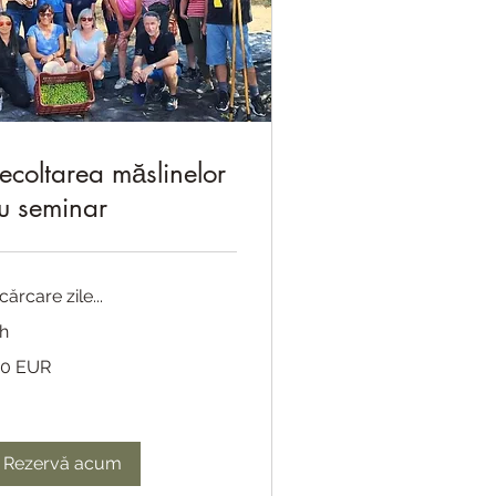
ecoltarea măslinelor
u seminar
cărcare zile...
 h
0
10 EUR
ro
Rezervă acum