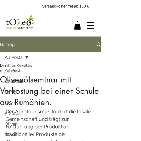
Versandkostenfrei ab 150 €
Beitrag
All Posts
Dimitrios Keksitsis
All Posts
8. Juli 2024
Olivenölseminar mit
Chalkidiki
Verkostung bei einer Schule
Honig
aus Rumänien.
Olivenöl
Der Agrotourismus fördert die lokale 
Kräuter
Gemeinschaft und trägt zur 
Oliven
Fortführung der Produktion 
traditioneller Produkte bei. 
News