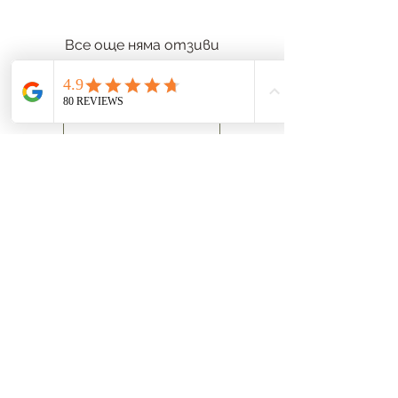
Все още няма отзиви
Споделете вашите мисли. Бъдете
първият, който ще остави отзив.
Оставете отзив
Защита на данните
Общи условия
отпечатък
Опции за плащане
Информация за доставка
Право на отказ
Ферма Толео Халкидики
63078 Метагици Халкидики
Телефон:
+30 2375 092372
Имейл:
info@toleo.gr