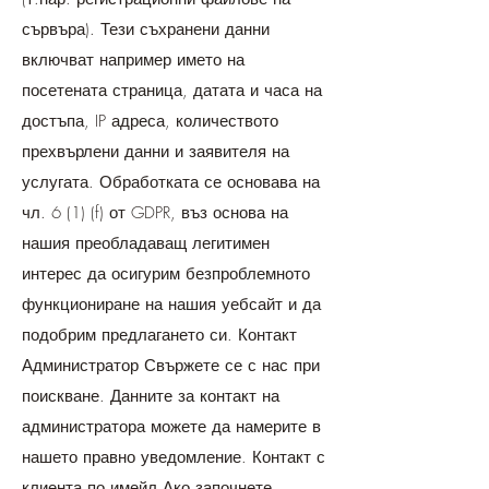
сървъра). Тези съхранени данни
включват например името на
посетената страница, датата и часа на
достъпа, IP адреса, количеството
прехвърлени данни и заявителя на
услугата. Обработката се основава на
чл. 6 (1) (f) от GDPR, въз основа на
нашия преобладаващ легитимен
интерес да осигурим безпроблемното
функциониране на нашия уебсайт и да
подобрим предлагането си. Контакт
Администратор Свържете се с нас при
поискване. Данните за контакт на
администратора можете да намерите в
нашето правно уведомление. Контакт с
клиента по имейл Ако започнете