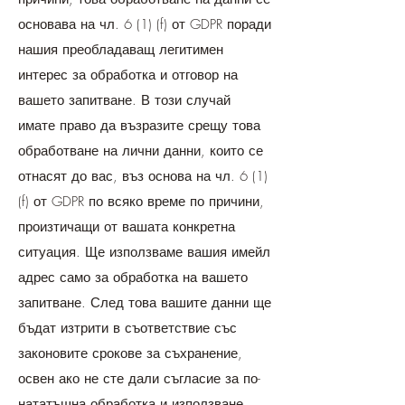
основава на чл. 6 (1) (f) от GDPR поради
нашия преобладаващ легитимен
интерес за обработка и отговор на
вашето запитване. В този случай
имате право да възразите срещу това
обработване на лични данни, които се
отнасят до вас, въз основа на чл. 6 (1)
(f) от GDPR по всяко време по причини,
произтичащи от вашата конкретна
ситуация. Ще използваме вашия имейл
адрес само за обработка на вашето
запитване. След това вашите данни ще
бъдат изтрити в съответствие със
законовите срокове за съхранение,
освен ако не сте дали съгласие за по-
нататъшна обработка и използване.