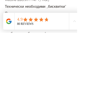
Технически необходими „бисквитки“
Освен ако не е посочено друго в
политиката за поверителност по-долу,
ние използваме само технически
необходими „бисквитки“, за да
направим предлагането ни по-лесно за
ползване, ефективно и сигурно. Освен
това, „бисквитките“ позволяват на
нашите системи да разпознават вашия
браузър дори след смяна на
страниците и да ви предлагат услуги.
Някои функции на нашия уебсайт не
могат да бъдат предлагани без
използването на „бисквитки“. За тези
функции е необходимо браузърът да
бъде разпознат дори след смяна на