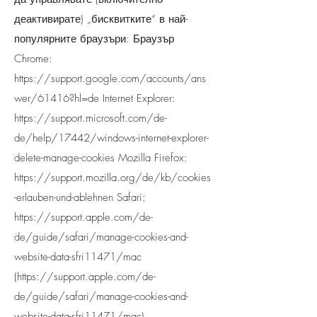
деактивирате) „бисквитките“ в най-
популярните браузъри: Браузър
Chrome:
https://support.google.com/accounts/ans
wer/61416?hl=de
Internet Explorer:
https://support.microsoft.com/de-
de/help/17442/windows-internet-explorer-
delete-manage-cookies
Mozilla Firefox:
https://support.mozilla.org/de/kb/cookies
-erlauben-und-ablehnen
Safari:
https://support.apple.com/de-
de/guide/safari/manage-cookies-and-
website-data-sfri11471/mac
(
https://support.apple.com/de-
de/guide/safari/manage-cookies-and-
website-data-sfri11471/mac)