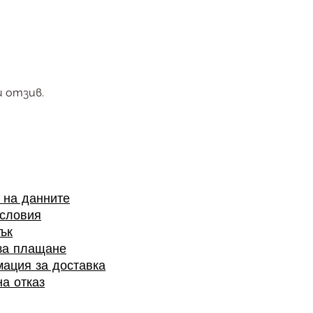
 отзив.
 на данните
словия
ък
за плащане
ация за доставка
а отказ