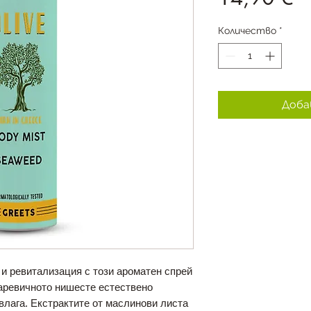
Количество
*
Доба
 и ревитализация с този ароматен спрей
царевичното нишесте естествено
влага. Екстрактите от маслинови листа