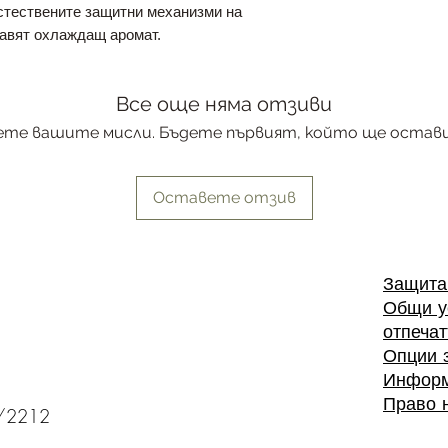
стествените защитни механизми на
тавят охлаждащ аромат.
Все още няма отзиви
ете вашите мисли. Бъдете първият, който ще остави
Оставете отзив
Защита
Общи у
отпечат
Опции 
Информ
Право н
4/2212