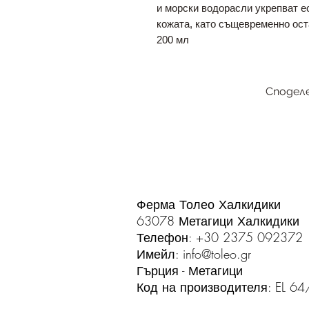
и морски водорасли укрепват е
кожата, като същевременно ос
200 мл
Сподел
Ферма Толео Халкидики
63078 Метагици Халкидики
Телефон: +30 2375 092372
Имейл:
info@toleo.gr
Гърция - Метагици
Код на производителя: EL 6