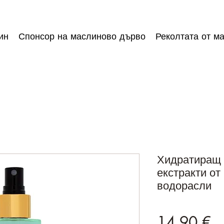
ин
Спонсор на маслиново дърво
Реколтата от м
Хидратиращ 
екстракти от
водорасли
Ц
14,90 €