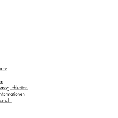
hutz
um
möglichkeiten
nformationen
srecht