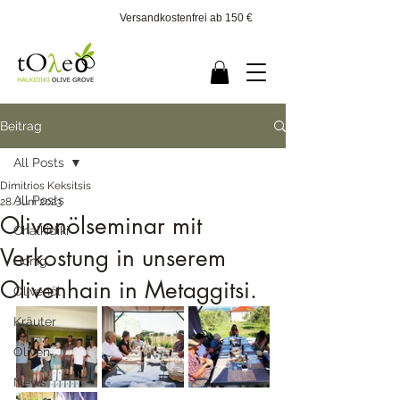
Versandkostenfrei ab 150 €
Beitrag
All Posts
Dimitrios Keksitsis
All Posts
28. Juni 2023
Olivenölseminar mit
Chalkidiki
Verkostung in unserem
Honig
Olivenhain in Metaggitsi.
Olivenöl
Kräuter
Oliven
News