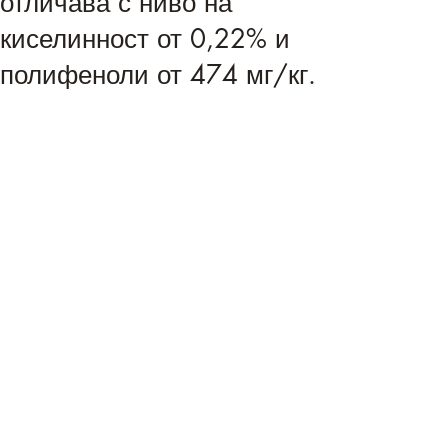
отличава с ниво на
киселинност от 0,22% и
полифеноли от 474 мг/кг.